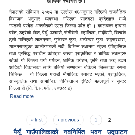
हार्दिक स्वागत छ।
नेपालको संविधान २०७२ मा उल्लेख भएअनुसार गरिएको राजनैतिक
विभाजन अनुसार व्यवस्था गरिएका सातवटा प्रदेशहरु मध्ये
गण्डकी प्रदेश अन्तर्गतको एउटा जिल्ला पर्वत हो । कालञ्जर हम्पाल
पर्वत, डहरेको लेक, पैयुँ, पञ्चासे, सेतीवेणी, महाशिला, मोदीवेणी, विश्वकै
ठूलो मानिएको शालग्राम, गुप्तेश्वर गुफा, अल्पेश्वर गुफा, सहस्रधारा,
शालग्रामयुक्त कालीगण्डकी नदी, विभिन्न स्थानमा रहेका ऐतिहासिक
तथा प्रसिद्ध प्राचीन कोटहरु जस्ता प्राकृतिक र धार्मिक स्थलहरु
रहेको यो जिल्ला पर्या–पर्यटन, धार्मिक पर्यटन, कृषि तथा लघु उद्यम
आदिको विकासका लागि बलियो सम्भावना बोकेको जिल्लाका रुपमा
चिनिन्छ । यो जिल्ला पहाडी भौगोलिक बनावट भएको, प्राकृतिक,
सांस्कृतिक तथा सामाजिक विविधताका दृष्टिले महत्वपूर्ण र सुन्दर
जिल्ला हो (जि.वि.स. पर्वत, २०७०ः ४) ।
Read more
about संक्षिप्त परिचय
Pages
« first
‹ previous
1
2
पैयूँ गाउँपालिकाको नवनिर्मित भवन उद्घाटन