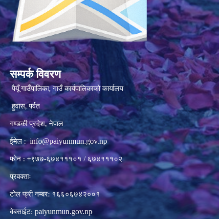
सम्पर्क विवरण
पैयूँ गाउँपालिका, गाउँ कार्यपालिकाको कार्यालय
हुवास, पर्वत
गण्डकी प्रदेश, नेपाल
info@paiyunmun.gov.np
ईमेल :
फोन : +९७७-६७४१११०१ / ६७४१११०२
प्रवक्ताः
टोल फ्री नम्बर: १६६०६७४२००१
paiyunmun.gov.np
वेबसाईट: