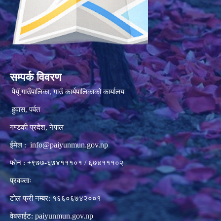
सम्पर्क विवरण
पैयूँ गाउँपालिका, गाउँ कार्यपालिकाको कार्यालय
हुवास, पर्वत
गण्डकी प्रदेश, नेपाल
info@paiyunmun.gov.np
ईमेल :
फोन : +९७७-६७४१११०१ / ६७४१११०२
प्रवक्ताः
टोल फ्री नम्बर: १६६०६७४२००१
paiyunmun.gov.np
वेबसाईट: