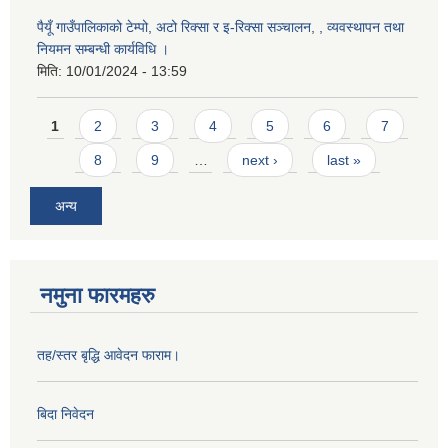
पैयूँ गाउँपालिकाको टेम्पो, अटो रिक्सा र इ-रिक्सा सञ्चालन, , व्यवस्थापन तथा
नियमन सम्बन्धी कार्यविधि ।
मिति:
10/01/2024 - 13:59
Pages
1
2
3
4
5
6
7
8
9
…
next ›
last »
अन्य
नमुना फारमहरु
तह/स्तर बृद्धि आवेदन फाराम।
बिदा निवेदन