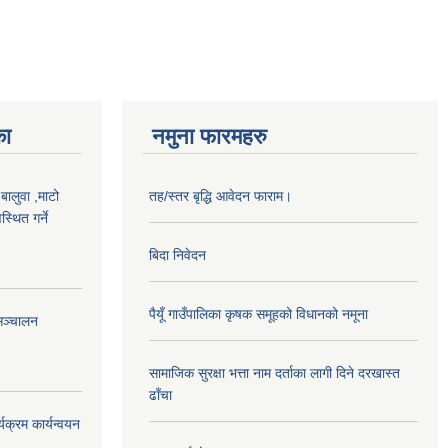
का
नमुना फारमहरु
,बालुवा ,माटो
तह/स्तर बृद्धि आवेदन फाराम।
्थित गर्ने
बिदा निवेदन
पैयूँ गाउँपालिका कृषक समूहको विधानको नमूना
सञ्चालन
सामाजिक सुरक्षा भत्ता नाम दर्ताका लागी दिने दरखास्त
ढाँचा
यक्रम कार्यन्वयन