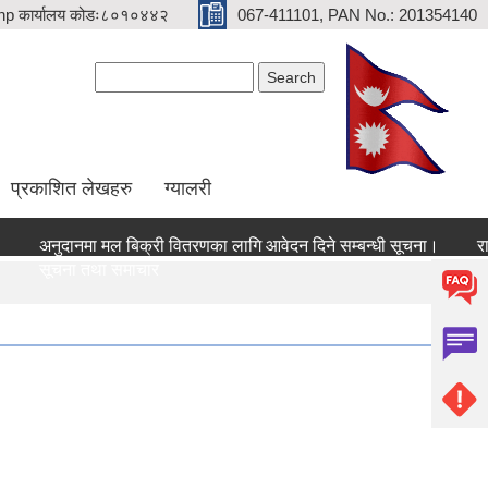
p कार्यालय कोडः८०१०४४२
067-411101, PAN No.: 201354140
Search form
Search
प्रकाशित लेखहरु
ग्यालरी
अनुदानमा मल बिक्री वितरणका लागि आवेदन दिने सम्बन्धी सूचना।
रासायनि
सूचना तथा समाचार
सूचना 