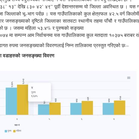
८’ १३” देखि ८३० ४२’ ४९” पूर्वी देशान्तरसम्म यो जिल्ला अवस्थित छ । यस गाउ
ाङ्जा जिल्लाको भू–भाग पर्दछ । यस गाउँपालिकाको कुल क्षेत्रफल ४२.५ वर्ग क
ङ्ख्याको दृष्टिले जिल्लाका सातवटा स्थानीय तहमा पाँचौ र गाउँपालिकाहरु म
ेको छ । जसमा महिला ५३.४% र पुरुषको सङ्ख्या
 २०७४ मा सम्पन्न आम निर्वाचनमा यस गाउँपालिकामा कुल मतदाता १०३७५ बराबर र
ागत रुपमा जनसङ्ख्याको विवरणलाई निम्न तालिकामा प्रस्तुत गरिएको छः–
ो जनसङ्ख्या विवरण