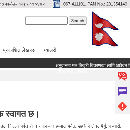
p कार्यालय कोडः८०१०४४२
067-411101, PAN No.: 201354140
Search form
Search
प्रकाशित लेखहरु
ग्यालरी
अनुदानमा मल बिक्री वितरणका लागि आवेदन दिने सम्ब
सूचना तथा समाचार
दिक स्वागत छ।
 जिल्ला पर्वत हो । कालञ्जर हम्पाल पर्वत, डहरेको लेक, पैयुँ, पञ्चासे,