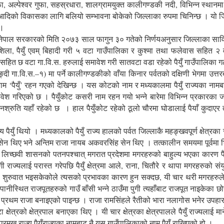
 गुफा, अल्पेश्वर गुफा, सहस्रधारा, शालग्रामयुक्त कालीगण्डकी नदी, विभिन्न स्थान
उद्यम आदिको विकासका लागि बलियो सम्भावना बोकेको जिल्लाका रुपमा चिनिन्छ । य
 ।
 हो । नेपाल सरकारको मिति २०७३ साल फागुन ३० गतेको निर्णयअनुसार जिल्लाका 
, पैयुँ एवम् बिहादी गरी ५ वटा गाउँपालिका र कुश्मा तथा फलेवास सहित २ व
ले सहित छ वटा गा.वि.स. हरुलाई समावेश गरी सातवटा वडा रहेको पैयुँ गाउँपालिक
्दी गा.वि.स.–१) मा पर्ने कालीगण्डकीको वाँया किनार पर्वतको दक्षिणी भेगमा उत
ैयुँ’ रहन गएको देखिन्छ । यस कोटको नाम र मध्यकालमा पैयुँ राज्यका नामबाट शासित
मावेश गरिएको छ । पैयुँकोट कसरी नाम रहन गयो भन्ने बारेमा विभिन्न प्रकारका 
नश्रुति यहाँ रहेको छ । हाल पैयुँकोट रहेको ठूलो चौरमा घोडालाई पैयाँ कुदाए
पैयुँ थियो । मध्यकालको पैयुँ राज्य हालको पर्वत जिल्लाकै महङ्खवपूर्ण क्षेत्रका
 सेन थिए भने अन्तिम राजा नायब अकवरसिंह सेन थिए । तत्कालीन समयमा पूर्वमा भिरक
थियो । लिच्छवी शासनको पतनपश्चात् मगरात प्रदेशमा मगरहरुको बाहुल्य भएका कारण 
ङ्गी राज्यलाई परास्त गरेपछि पैयुँ क्षेत्रमा आले, राना, चितौरे र थापा मगरहरु
ुवात भइसकेकोले त्यसको प्रभावका कारण हुन सक्दछ, यी चार थरी मगरहरुले पैयुँ 
ानीस्थित राजपूतहरुको गाउँ बाँसी भन्ने ठाउँमा पुगी त्यहाँबाट राजपूत नाइकेका 
शका प्रथम राजा बनाइएको पाइन्छ । राजा रामसिंहले रैतीको भारा नलागोस भनेर उप
्रको क्षेत्रपाल बनाएका थिए । यी चार क्षेत्रका क्षेत्रपालले पैयुँ राज्यलाई म
्रमुख राज्य पैयुँराज्यका नामबाट नै यस गाउँपालिकाको नाम पैयुँ राखिएको हो ।