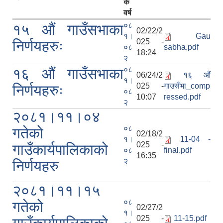
क
वर्ष
०८
१५ औं गाउँसभाका
02/22/2
१।
Gau
025 -
निर्णयहरुः
०८
sabha.pdf
18:24
२
०८
१६ औं गाउँसभाका
06/24/2
१६ औं
१।
025 -
गाउसँभा_comp
निर्णयहरुः
०८
10:07
ressed.pdf
२
२०८१।११।०४
०८
गतेको
02/18/2
१।
11-04 -
025 -
गाउँकार्यपालिकाको
०८
final.pdf
16:35
२
निर्णयहरु
२०८१।११।१५
०८
गतेको
02/27/2
१।
025 -
11-15.pdf