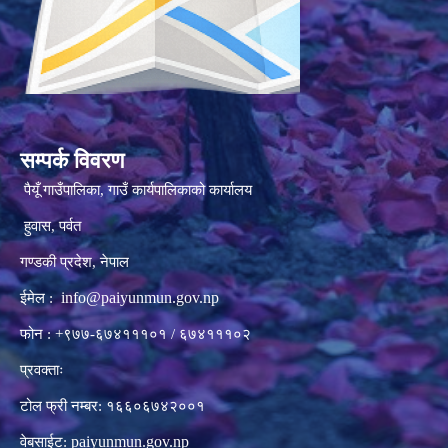
सम्पर्क विवरण
पैयूँ गाउँपालिका, गाउँ कार्यपालिकाको कार्यालय
हुवास, पर्वत
गण्डकी प्रदेश, नेपाल
info@paiyunmun.gov.np
ईमेल :
फोन : +९७७-६७४१११०१ / ६७४१११०२
प्रवक्ताः
टोल फ्री नम्बर: १६६०६७४२००१
paiyunmun.gov.np
वेबसाईट: