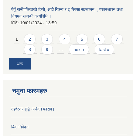
पैयूँ गाउँपालिकाको टेम्पो, अटो रिक्सा र इ-रिक्सा सञ्चालन, , व्यवस्थापन तथा
नियमन सम्बन्धी कार्यविधि ।
मिति:
10/01/2024 - 13:59
Pages
1
2
3
4
5
6
7
8
9
…
next ›
last »
अन्य
नमुना फारमहरु
तह/स्तर बृद्धि आवेदन फाराम।
बिदा निवेदन