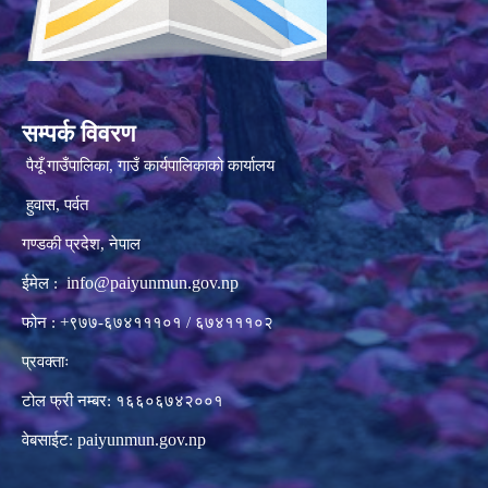
सम्पर्क विवरण
पैयूँ गाउँपालिका, गाउँ कार्यपालिकाको कार्यालय
हुवास, पर्वत
गण्डकी प्रदेश, नेपाल
info@paiyunmun.gov.np
ईमेल :
फोन : +९७७-६७४१११०१ / ६७४१११०२
प्रवक्ताः
टोल फ्री नम्बर: १६६०६७४२००१
paiyunmun.gov.np
वेबसाईट: